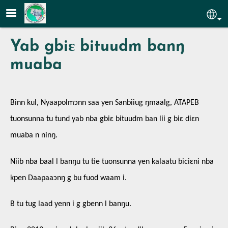
Aller au contenu principal
Sel
Yab gbiɛ bituudm banŋ
muaba
Binn kul, Nyaapolmɔnn saa yen Sanbiiug ŋmaalg, ATAPEB
tuonsunna tu tund yab nba gbiɛ bituudm ban lii g biɛ diɛn
muaba n ninŋ.
Niib nba baal l banŋu tu tie tuonsunna yen kalaatu biciɛni nba
kpen Daapaaɔnŋ g bu fuod waam i.
B tu tug laad yenn i g gbenn l banŋu.