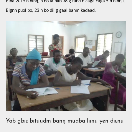
Bina 2019 n ninŋ, b bo la niib 36 g tund’b caga caga 5 n ninŋ i.
Bignn puol po, 23 n bo dii g gaal banm kadaad.
Yab gbiɛ bituudm banŋ muaba liinu yen diɛnu