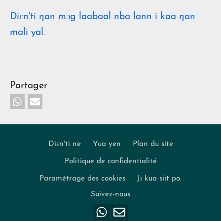
Diɛn'ti ŋan mɔg laabaal nba lann i kaa ŋan
mali yal.
Partager
Diɛn'ti ne
Yua yen
Plan du site
Politique de confidentialité
Footer
Paramétrage des cookies
Ji kua siit po.
Suivez-nous