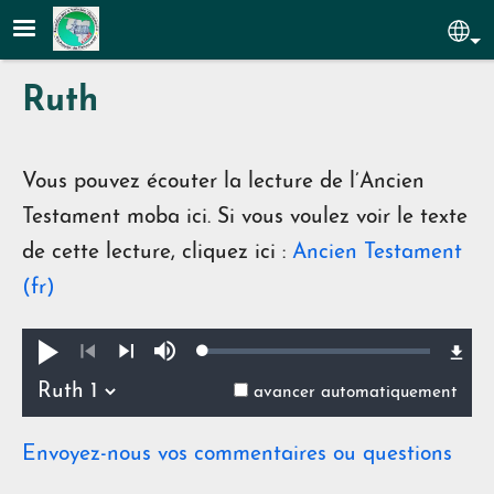
Aller au contenu principal
Sel
Ruth
Vous pouvez écouter la lecture de l’Ancien
Testament moba ici. Si vous voulez voir le texte
de cette lecture, cliquez ici :
Ancien Testament
(fr)
Loaded
:
Jouer
Sourdine
0.35%
Précédent
Suivant
avancer automatiquement
Envoyez-nous vos commentaires ou questions