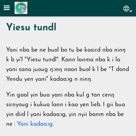
Aller au contenu principal
Sel
Yiesu tundl
Yani nba be ne buol bo tu be kasiɛd nba ninŋ
k b yi'l "Yiesu tundl". Kann lanma nba k i la
yani sana juoug ŋɔnŋ naan buol k l be "T dond
Yendu yen yani" kadaaɔg n ninŋ.
Yin gaal yin bua yani nba kul g tan cenŋ
siɛnyoug i kukua lann i kaa yen lieb. I gii bua
yin diid l yani kadaaɔg, yin nyii banm nba be
ne :
Yani kadaaɔg
.