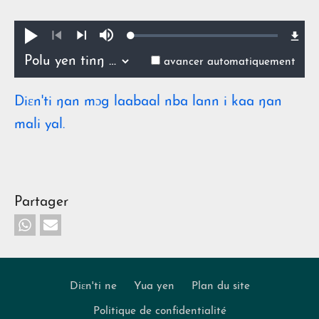
Loaded
:
Pua
Lan
0.96%
ŋmin
Précédent
Suivant
avancer automatiquement
Diɛn'ti ŋan mɔg laabaal nba lann i kaa ŋan
mali yal.
Partager
Diɛn'ti ne
Yua yen
Plan du site
Politique de confidentialité