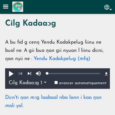
Aller au contenu principal
Sel
Cilg Kadaaɔg
A bu fid g cenŋ Yendu Kadakpelug liinu ne
buol ne. A gii bua ŋan gii nyuan l liinu diɛni,
ŋan nyii ne :
Yendu Kadakpelug (mfq)
Loaded
:
Pua
Lan
0.42%
ŋmin
Précédent
Suivant
avancer automatiquement
Diɛn'ti ŋan mɔg laabaal nba lann i kaa ŋan
mali yal.