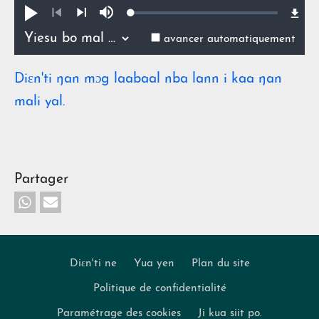
Loaded
:
Pua
Lan
0.52%
ŋmin
Précédent
Suivant
avancer automatiquement
Diɛn'ti ŋan mɔg laabaal nba lann i kaa ŋan
mali yal.
Partager
Diɛn'ti ne
Yua yen
Plan du site
Politique de confidentialité
Footer
Paramétrage des cookies
Ji kua siit po.