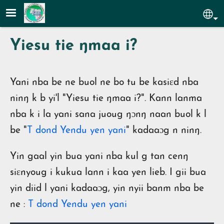
Aller au contenu principal
Sel
Yiesu tie ŋmaa i?
Yani nba be ne buol ne bo tu be kasiɛd nba
ninŋ k b yi'l "Yiesu tie ŋmaa i?". Kann lanma
nba k i la yani sana juoug ŋɔnŋ naan buol k l
be "
T dond Yendu yen yani
" kadaaɔg n ninŋ.
Yin gaal yin bua yani nba kul g tan cenŋ
siɛnyoug i kukua lann i kaa yen lieb. I gii bua
yin diid l yani kadaaɔg, yin nyii banm nba be
ne :
T dond Yendu yen yani