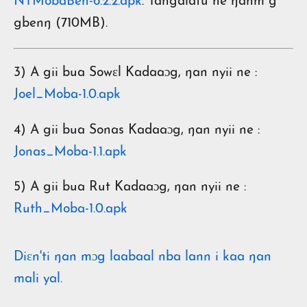
NTMobaBen-6.2.2.apk
. Tangalafu ne ŋanm g
gbenŋ (710MB).
3) A gii bua Sowɛl Kadaaɔg, ŋan nyii ne :
Joel_Moba-1.0.apk
4) A gii bua Sonas Kadaaɔg, ŋan nyii ne :
Jonas_Moba-1.1.apk
5) A gii bua Rut Kadaaɔg, ŋan nyii ne :
Ruth_Moba-1.0.apk
Diɛn'ti ŋan mɔg laabaal nba lann i kaa ŋan
mali yal.