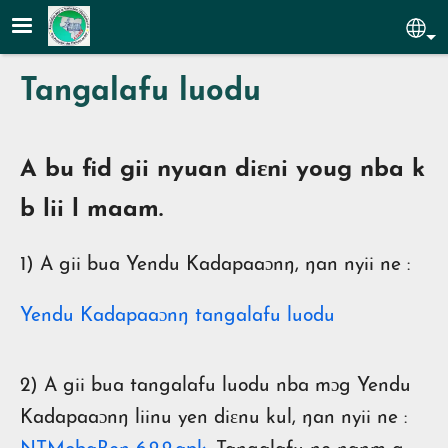
Aller au contenu principal
Sel
Tangalafu luodu
A bu fid gii nyuan diɛni youg nba k
b lii l maam.
1) A gii bua Yendu Kadapaaɔnŋ, ŋan nyii ne :
Yendu Kadapaaɔnŋ tangalafu luodu
2) A gii bua tangalafu luodu nba mɔg Yendu
Kadapaaɔnŋ liinu yen diɛnu kul, ŋan nyii ne :