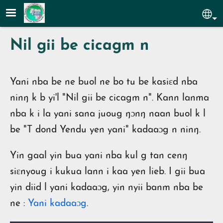
Aller au contenu principal
Sel
Nil gii be cicagm n
Yani nba be ne buol ne bo tu be kasiɛd nba
ninŋ k b yi'l "Nil gii be cicagm n". Kann lanma
nba k i la yani sana juoug ŋɔnŋ naan buol k l
be "T dond Yendu yen yani" kadaaɔg n ninŋ.
Yin gaal yin bua yani nba kul g tan cenŋ
siɛnyoug i kukua lann i kaa yen lieb. I gii bua
yin diid l yani kadaaɔg, yin nyii banm nba be
ne :
Yani kadaaɔg
.