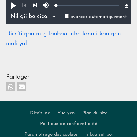
Loaded
:
Pua
Lan
0.69%
ŋmin
Précédent
Suivant
avancer automatiquement
Diɛn'ti ŋan mɔg laabaal nba lann i kaa ŋan
mali yal.
Partager
Diɛn'ti ne
Yua yen
Plan du site
Politique de confidentialité
Footer
Paramétrage des cookies
Ji kua siit po.