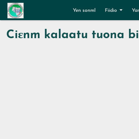
Aller au contenu principal
Yen sonml
Fiidio
Ya
Ciɛnm kalaatu tuona b