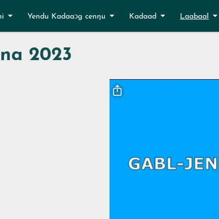
ni
Yendu Kadaaɔg cenŋu
Kadaad
Laabaal
ina 2023
Fichier vidéo