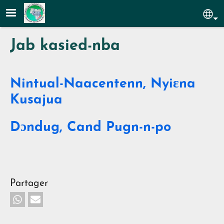
Aller au contenu principal
Sel
Jab kasied-nba
Nintual-Naacentenn, Nyiɛna
Kusajua
Dɔndug, Cand Pugn-n-po
Partager