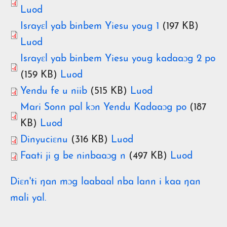
Luod
Israyɛl yab binbem Yiesu youg 1
(197 KB)
Luod
Israyɛl yab binbem Yiesu youg kadaaɔg 2 po
(159 KB)
Luod
Yendu fe u niib
(515 KB)
Luod
Mari Sonn pal kɔn Yendu Kadaaɔg po
(187
KB)
Luod
Dinyuciɛnu
(316 KB)
Luod
Faati ji g be ninbaaɔg n
(497 KB)
Luod
Diɛn'ti ŋan mɔg laabaal nba lann i kaa ŋan
mali yal.