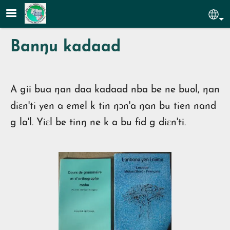
Aller au contenu principal
Sel
Banŋu kadaad
A gii bua ŋan daa kadaad nba be ne buol, ŋan
diɛn'ti yen a emel k tin ŋɔn'a ŋan bu tien nand
g la'l. Yiɛl be tinŋ ne k a bu fid g diɛn'ti.