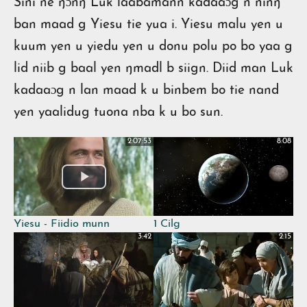
Sini ne ŋɔnŋ Luk laabamann kadaaɔg n ninŋ
ban maad g Yiesu tie yua i. Yiesu malu yen u
kuum yen u yiedu yen u donu polu po bo yaa g
lid niib g baal yen ŋmadl b siign. Diid man Luk
kadaaɔg n lan maad k u binbem bo tie nand
yen yaalidug tuona nba k u bo sun.
2:07:53
8:08
Yiesu - Fiidio munn
1 Cilg
3:42
2:15