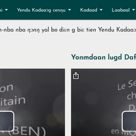
ni
Yendu Kadaaɔg cenŋu
Kadaad
Laabaal
nn-nba nba ŋɔnŋ yal bo diɛn g biɛ tien Yendu Kadaaɔ
Yonmdaan lugd Daf
Fichier vidéo
Lire