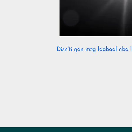
Diɛn'ti ŋan mɔg laabaal nba l