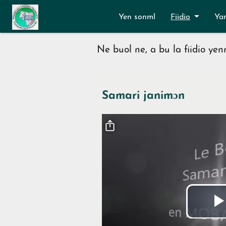
Aller au contenu principal
Yen sonml
Fiidio
Ya
Ne buol ne, a bu la fiidio ye
Samari janimɔn
Fichier vidéo