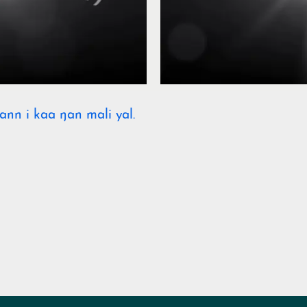
la
vidéo
ann i kaa ŋan mali yal.