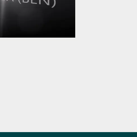
la
vidéo