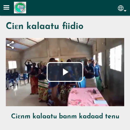
Aller au contenu principal
Sel
Ciɛn kalaatu fiidio
Fichier vidéo
Lire
la
vidéo
Ciɛnm kalaatu banm kadaad tenu