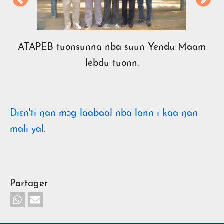
ATAPEB tuonsunna nba suun Yendu Maam
lebdu tuonn.
Diɛn'ti ŋan mɔg laabaal nba lann i kaa ŋan
mali yal.
Partager