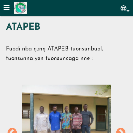
Aller au contenu principal
Sel
ATAPEB
Fuodi nba ŋɔnŋ ATAPEB tuonsunbuol,
tuonsunna yen tuonsuncaga nne :